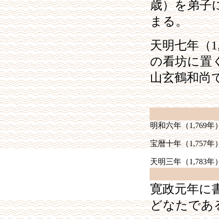
歳）を弟子
まる。
天明七年（
1
の看坊に置
山玄鶴和尚
明和六年（
1,769
年
宝暦十年（
1,757
年
天明三年（
1,783
年
寛政元年に
どなたであ