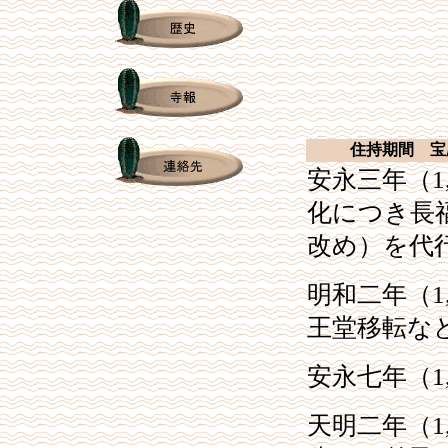
住持期間 宝
安永三年（
1
化につき長
改め）を代
明和二年（
1
王堂移転な
安永七年（
1
天明二年（
1