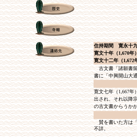
住持期間 寛永十
寛文十年（
1,670
年
寛文十二年（
1,672
古文書「諸願書留
書に「中興開山大
寛文七年（
1,667
年
出され、それ以降
の古文書からうか
賛を書いた方は
不詳。