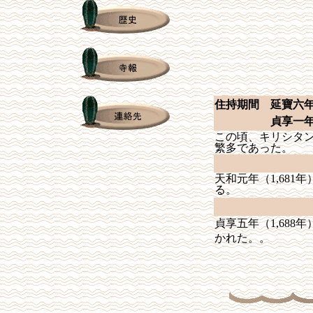
住持期間 延寶六
貞享一
この頃、キリシタ
繁多であった。
天和元年（
1,681
年
る。
貞享五年（
1,688
年
かれた。
。