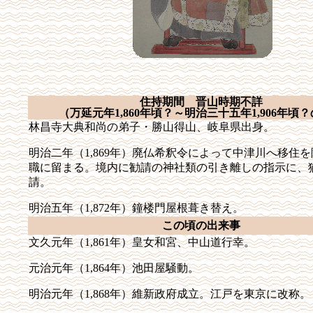
住持期間 晋山時期不詳
（万延元年
1,860
年頃？～明治三十五年
1,906
年頃？
林昌寺大典和尚の弟子・勝山得山、岐阜県出身。
明治二年（
1,869
年）廃仏希釈令によって中津川へ移住を
職に留まる。境内に勧請の神社類の引き離しの指示に、
請。
明治五年（
1,872
年）鐘楼門屋根葺き替え。
この頃の出来事
文久元年（
1,861
年）皇女和宮、中山道行幸。
元治元年（
1,864
年）池田屋騒動。
明治元年（
1,868
年）維新政府成立。江戸を東京に改称。