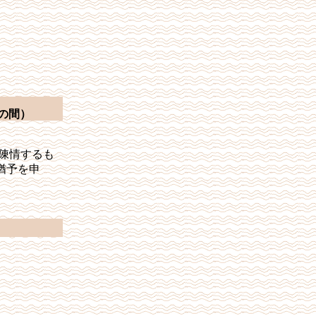
の間）
陳情するも
猶予を申